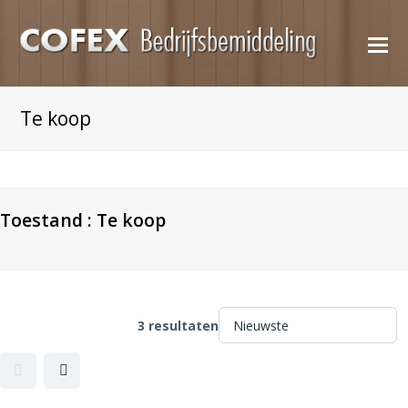
O
M
M
Te koop
Toestand :
Te koop
3 resultaten